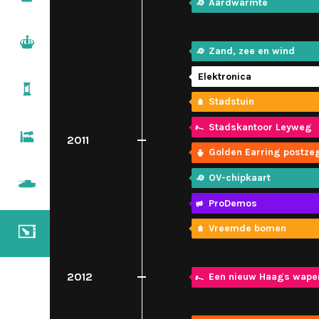
Aardwarmte
1500 – 1600
Regenten & vorsten
1600 – 1700
Zand, zee en wind
Elektronica
Pruiken & revoluties
1700 – 1800
Stadstuin
Stadskantoor Leyweg
Burgers & stoommachines
2011
1800 – 1900
Golden Earring postze
OV-chipkaart
De wereldoorlogen
1900 – 1950
ProDemos
Televisie & computers
Vreemde bomen
1950 – nu
2012
Een nieuw Haags wape