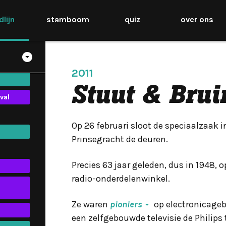
jdlijn
stamboom
quiz
over ons
kh-
2011
Stuut & Brui
val
Op 26 februari sloot de speciaalzaak
Prinsegracht de deuren.
Precies 63 jaar geleden, dus in 1948,
radio-onderdelenwinkel.
Ze waren
pioniers
op electronicagebi
een zelfgebouwde televisie de Philips