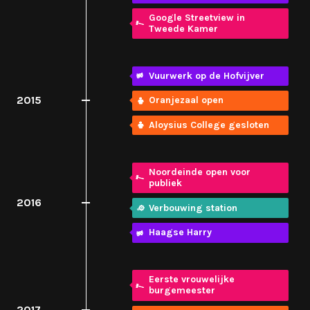
Google Streetview in
Tweede Kamer
Vuurwerk op de Hofvijver
2015
Oranjezaal open
Aloysius College gesloten
Noordeinde open voor
publiek
2016
Verbouwing station
Haagse Harry
Eerste vrouwelijke
burgemeester
2017