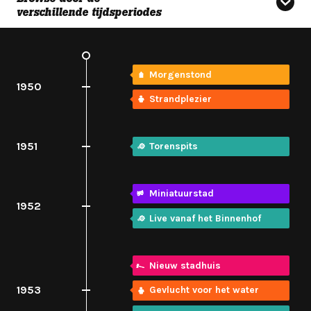
verschillende tijdsperiodes
Morgenstond
1950
Strandplezier
1951
Torenspits
Miniatuurstad
1952
Live vanaf het Binnenhof
Nieuw stadhuis
1953
Gevlucht voor het water