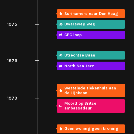
Surinamers naar Den Haag
1975
Dwarsweg weg!
CPC loop
Utrechtse Baan
1976
North Sea Jazz
Westeinde ziekenhuis aan
de Lijnbaan
1979
Moord op Britse
ambassadeur
Geen woning geen kroning