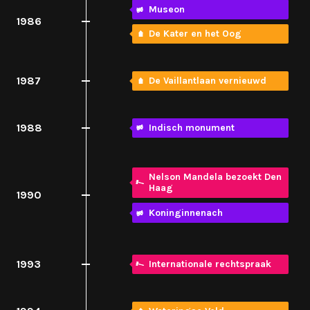
Museon
1986
De Kater en het Oog
1987
De Vaillantlaan vernieuwd
1988
Indisch monument
Nelson Mandela bezoekt Den
Haag
1990
Koninginnenach
1993
Internationale rechtspraak