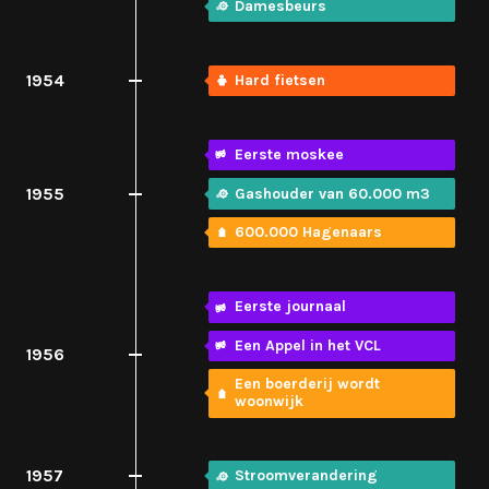
Damesbeurs
1954
Hard fietsen
Eerste moskee
1955
Gashouder van 60.000 m3
600.000 Hagenaars
Eerste journaal
Een Appel in het VCL
1956
Een boerderij wordt
woonwijk
1957
Stroomverandering