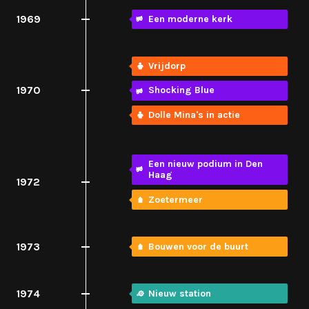
1969
Een moderne kerk
Vrijdorp
1970
Shocking Blue
Dolle Mina's in actie
Een nieuw podium in Den
Haag
1972
Zoetermeer
1973
Bouwen voor de buurt
1974
Nieuw station