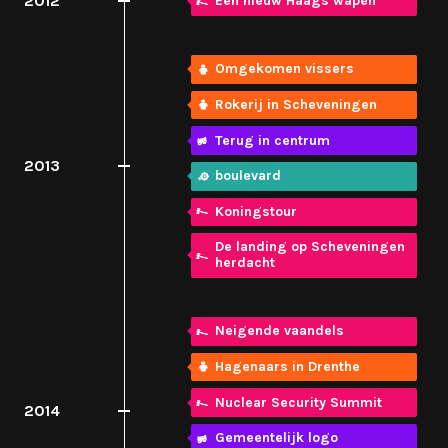
2012
Een nieuw Haags wapen
Omgekomen vissers
Rokerij in Scheveningen
Terug in centrum
2013
boulevard
Koningstour
De landing op Scheveningen
herdacht
Neigende vaandels
Hagenaars in Drenthe
Nuclear Security Summit
2014
Gemeentelijk logo