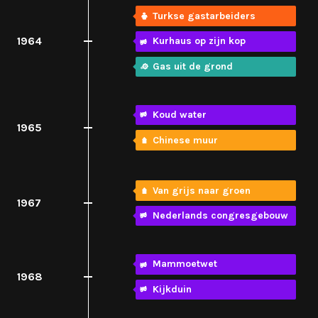
Turkse gastarbeiders
1964
Kurhaus op zijn kop
Gas uit de grond
Koud water
1965
Chinese muur
Van grijs naar groen
1967
Nederlands congresgebouw
Mammoetwet
1968
Kijkduin