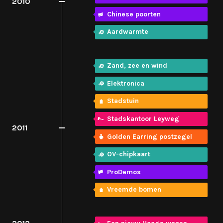
2010
Chinese poorten
Aardwarmte
Zand, zee en wind
Elektronica
Stadstuin
Stadskantoor Leyweg
2011
Golden Earring postzegel
OV-chipkaart
ProDemos
Vreemde bomen