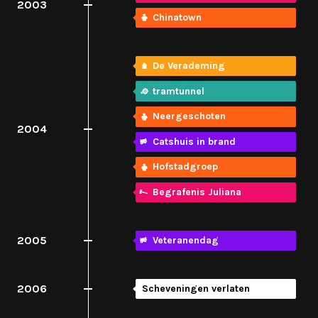
2003
Chinatown
De Verademing
tramtunnel
Neergeschoten
2004
Catshuis in brand
Hofstadgroep
Begrafenis Juliana
2005
Veteranendag
2006
Scheveningen verlaten