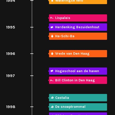
1994
Wateringse Veld
IJspaleis
1995
Herdenking Bezuidenhout
Ha-Schi-Ba
1996
Vrede van Den Haag
Hogeschool aan de haven
1997
Bill Clinton in Den Haag
Castalia
1998
De snoeptrommel