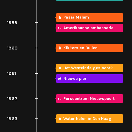
Pasar Malam
1959
Amerikaanse ambassade
1960
Kikkers en Bullen
Het Westeinde gesloopt?
1961
Nieuwe pier
1962
Perscentrum Nieuwspoort
1963
Water halen in Den Haag