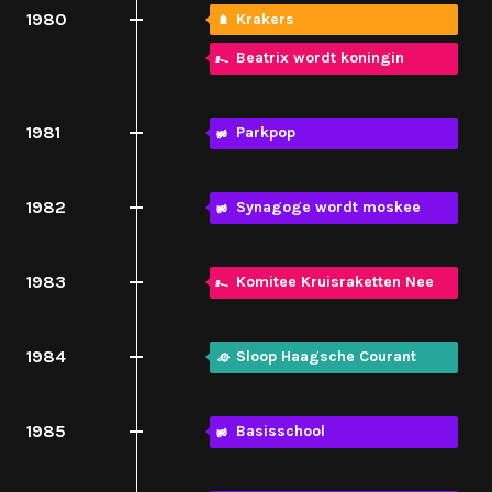
1980
Krakers
Beatrix wordt koningin
1981
Parkpop
1982
Synagoge wordt moskee
1983
Komitee Kruisraketten Nee
1984
Sloop Haagsche Courant
1985
Basisschool