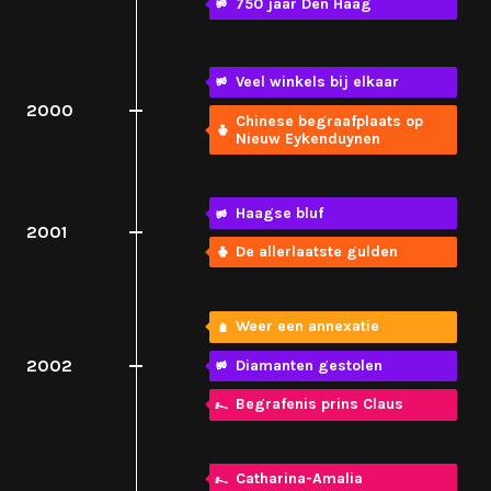
750 jaar Den Haag
Veel winkels bij elkaar
2000
Chinese begraafplaats op
Nieuw Eykenduynen
Haagse bluf
2001
De allerlaatste gulden
Weer een annexatie
2002
Diamanten gestolen
Begrafenis prins Claus
Catharina-Amalia