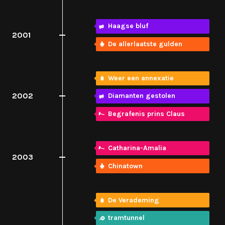
Haagse bluf
2001
De allerlaatste gulden
Weer een annexatie
2002
Diamanten gestolen
Begrafenis prins Claus
Catharina-Amalia
2003
Chinatown
De Verademing
tramtunnel