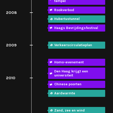
tempel
Rookverbod
2008
Hubertustunnel
Haags Bevrijdingsfestival
2009
Verkeerscirculatieplan
Homo-evenement
Den Haag krijgt een
universiteit
2010
Chinese poorten
Aardwarmte
Zand, zee en wind