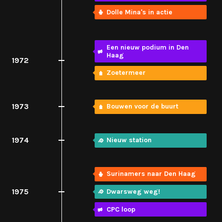
Dolle Mina's in actie
Een nieuw podium in Den
Haag
1972
Zoetermeer
1973
Bouwen voor de buurt
1974
Nieuw station
Surinamers naar Den Haag
1975
Dwarsweg weg!
CPC loop