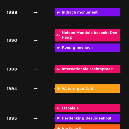
1988
Indisch monument
Nelson Mandela bezoekt Den
Haag
1990
Koninginnenach
1993
Internationale rechtspraak
1994
Wateringse Veld
IJspaleis
1995
Herdenking Bezuidenhout
Ha-Schi-Ba