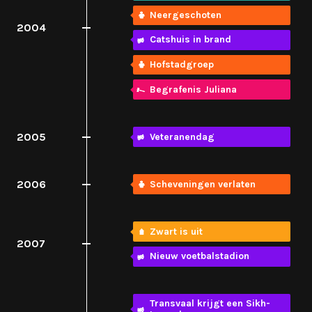
Neergeschoten
2004
Catshuis in brand
Hofstadgroep
Begrafenis Juliana
2005
Veteranendag
2006
Scheveningen verlaten
Zwart is uit
2007
Nieuw voetbalstadion
Transvaal krijgt een Sikh-