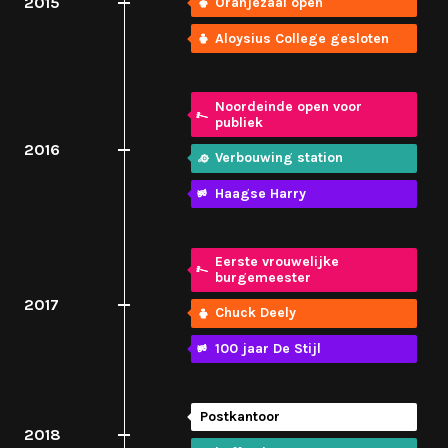
2015
Oranjezaal open
Aloysius College gesloten
Noordeinde open voor
publiek
2016
Verbouwing station
Haagse Harry
Eerste vrouwelijke
burgemeester
2017
Chuck Deely
100 jaar De Stijl
Postkantoor
2018