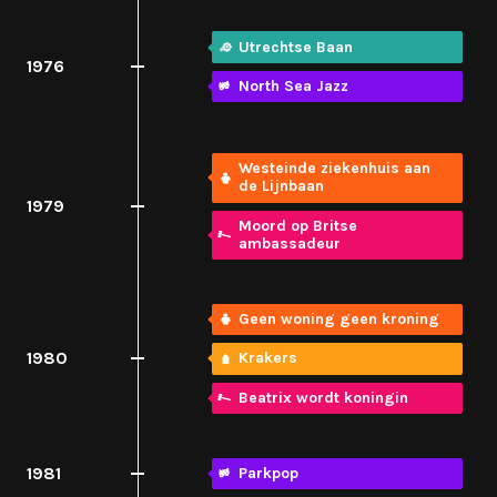
Utrechtse Baan
1976
North Sea Jazz
Westeinde ziekenhuis aan
de Lijnbaan
1979
Moord op Britse
ambassadeur
Geen woning geen kroning
1980
Krakers
Beatrix wordt koningin
1981
Parkpop