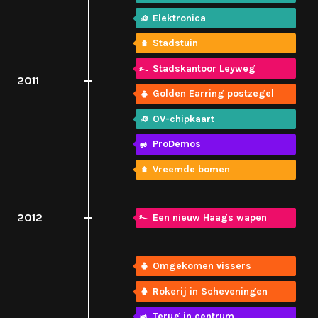
Elektronica
Stadstuin
Stadskantoor Leyweg
2011
Golden Earring postzegel
OV-chipkaart
ProDemos
Vreemde bomen
2012
Een nieuw Haags wapen
Omgekomen vissers
Rokerij in Scheveningen
Terug in centrum