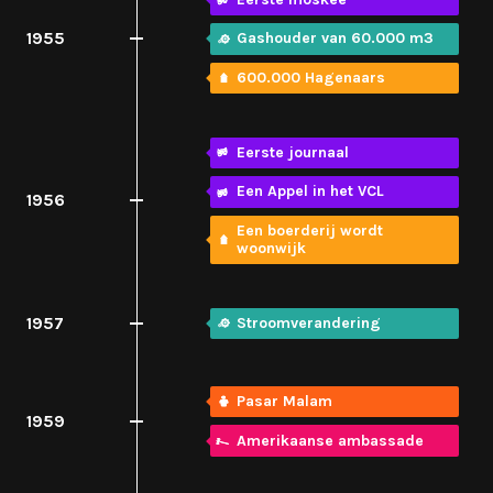
1955
Gashouder van 60.000 m3
600.000 Hagenaars
Eerste journaal
Een Appel in het VCL
1956
Een boerderij wordt
woonwijk
1957
Stroomverandering
Pasar Malam
1959
Amerikaanse ambassade