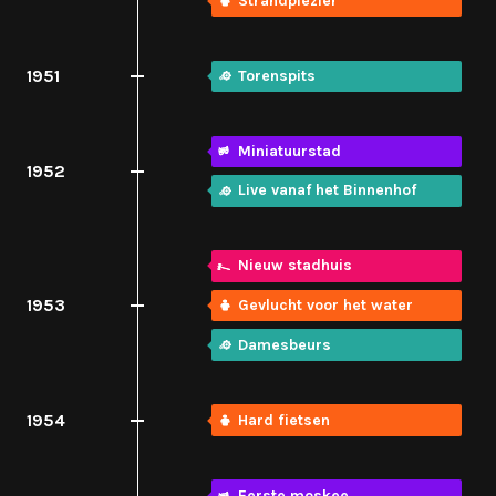
Strandplezier
1951
Torenspits
Miniatuurstad
1952
Live vanaf het Binnenhof
Nieuw stadhuis
1953
Gevlucht voor het water
Damesbeurs
1954
Hard fietsen
Eerste moskee