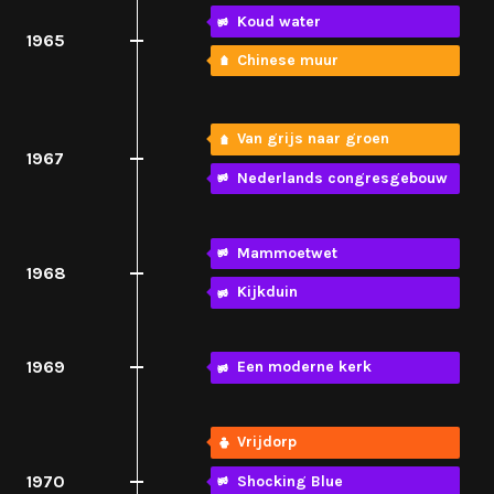
Koud water
1965
Chinese muur
Van grijs naar groen
1967
Nederlands congresgebouw
Mammoetwet
1968
Kijkduin
1969
Een moderne kerk
Vrijdorp
1970
Shocking Blue