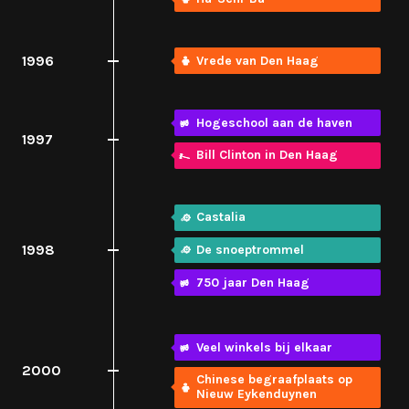
1996
Vrede van Den Haag
Hogeschool aan de haven
1997
Bill Clinton in Den Haag
Castalia
1998
De snoeptrommel
750 jaar Den Haag
Veel winkels bij elkaar
2000
Chinese begraafplaats op
Nieuw Eykenduynen