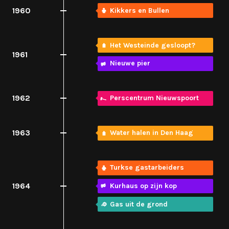
1960
Kikkers en Bullen
Het Westeinde gesloopt?
1961
Nieuwe pier
1962
Perscentrum Nieuwspoort
1963
Water halen in Den Haag
Turkse gastarbeiders
1964
Kurhaus op zijn kop
Gas uit de grond