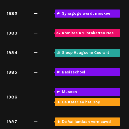
1982
Synagoge wordt moskee
1983
Komitee Kruisraketten Nee
1984
Sloop Haagsche Courant
1985
Basisschool
Museon
1986
De Kater en het Oog
1987
De Vaillantlaan vernieuwd