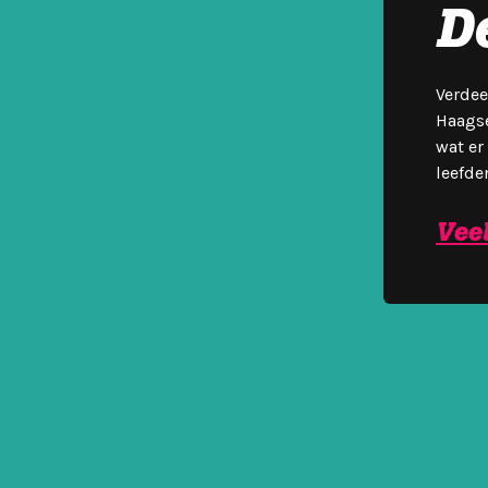
De
Verdee
Haagse
wat er
leefde
Veel