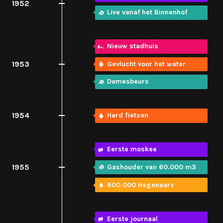
1952
Live vanaf het Binnenhof
Nieuw stadhuis
1953
Gevlucht voor het water
Damesbeurs
1954
Hard fietsen
Eerste moskee
1955
Gashouder van 60.000 m3
600.000 Hagenaars
Eerste journaal