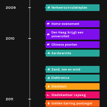
2009
Verkeerscirculatieplan
Homo-evenement
Den Haag krijgt een
universiteit
2010
Chinese poorten
Aardwarmte
Zand, zee en wind
Elektronica
Stadstuin
Stadskantoor Leyweg
2011
Golden Earring postzegel