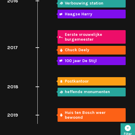
2016
Verbouwing station
Haagse Harry
Eerste vrouwelijke
burgemeester
2017
Chuck Deely
100 jaar De Stijl
Postkantoor
2018
heffende monumenten
Huis ten Bosch weer
2019
bewoond
Filter