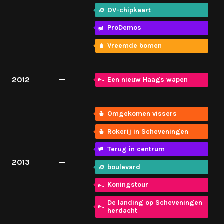
OV-chipkaart
ProDemos
Vreemde bomen
2012
Een nieuw Haags wapen
Omgekomen vissers
Rokerij in Scheveningen
Terug in centrum
2013
boulevard
Koningstour
De landing op Scheveningen
herdacht