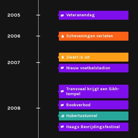
2005
Veteranendag
2006
Scheveningen verlaten
Zwart is uit
2007
Nieuw voetbalstadion
Transvaal krijgt een Sikh-
tempel
Rookverbod
2008
Hubertustunnel
Haags Bevrijdingsfestival