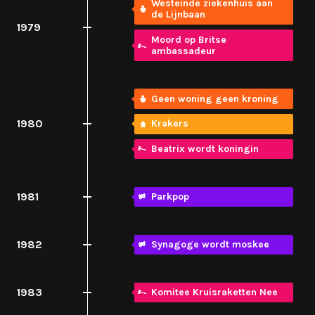
Westeinde ziekenhuis aan
de Lijnbaan
1979
Moord op Britse
ambassadeur
Geen woning geen kroning
1980
Krakers
Beatrix wordt koningin
1981
Parkpop
1982
Synagoge wordt moskee
1983
Komitee Kruisraketten Nee