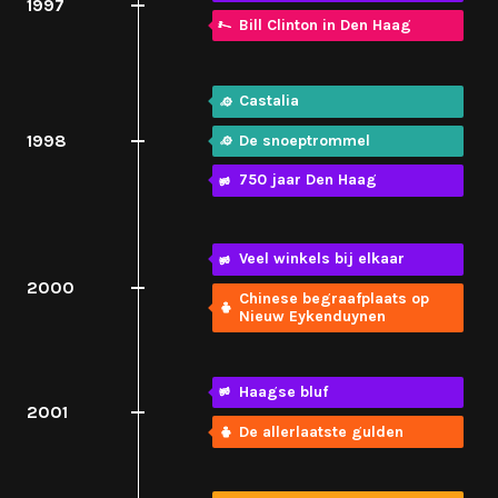
1997
Bill Clinton in Den Haag
Castalia
1998
De snoeptrommel
750 jaar Den Haag
Veel winkels bij elkaar
2000
Chinese begraafplaats op
Nieuw Eykenduynen
Haagse bluf
2001
De allerlaatste gulden