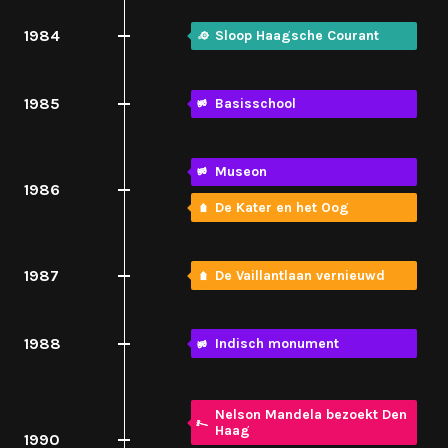
1984
Sloop Haagsche Courant
1985
Basisschool
Museon
1986
De Kater en het Oog
1987
De Vaillantlaan vernieuwd
1988
Indisch monument
Nelson Mandela bezoekt Den
Haag
1990