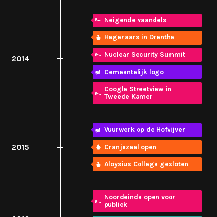
Neigende vaandels
Hagenaars in Drenthe
Nuclear Security Summit
2014
Gemeentelijk logo
Google Streetview in
Tweede Kamer
Vuurwerk op de Hofvijver
2015
Oranjezaal open
Aloysius College gesloten
Noordeinde open voor
publiek