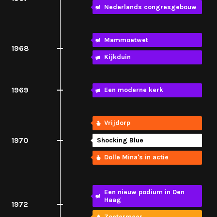
Nederlands congresgebouw
Mammoetwet
1968
Kijkduin
1969
Een moderne kerk
Vrijdorp
1970
Shocking Blue
Dolle Mina's in actie
Een nieuw podium in Den
Haag
1972
Zoetermeer