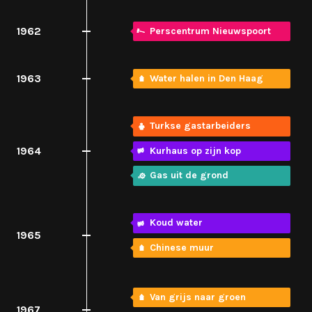
1962
Perscentrum Nieuwspoort
1963
Water halen in Den Haag
Turkse gastarbeiders
1964
Kurhaus op zijn kop
Gas uit de grond
Koud water
1965
Chinese muur
Van grijs naar groen
1967