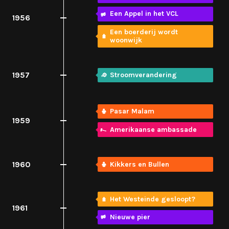
Een Appel in het VCL
1956
Een boerderij wordt
woonwijk
1957
Stroomverandering
Pasar Malam
1959
Amerikaanse ambassade
1960
Kikkers en Bullen
Het Westeinde gesloopt?
1961
Nieuwe pier