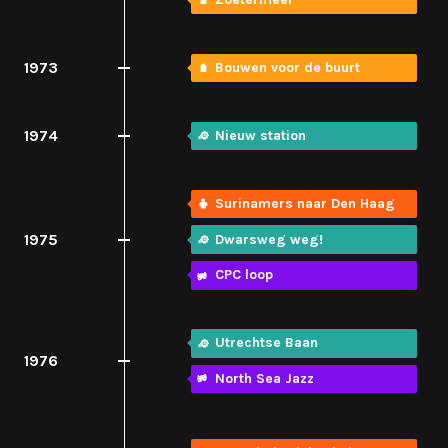
1973
Bouwen voor de buurt
1974
Nieuw station
Surinamers naar Den Haag
1975
Dwarsweg weg!
CPC loop
Utrechtse Baan
1976
North Sea Jazz