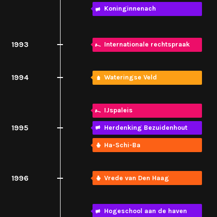
Koninginnenach
1993
Internationale rechtspraak
1994
Wateringse Veld
IJspaleis
1995
Herdenking Bezuidenhout
Ha-Schi-Ba
1996
Vrede van Den Haag
Hogeschool aan de haven