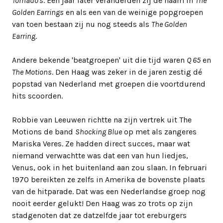
Tornado's
. Een jaar later veranderden zij de naam in
The
Golden Earrings
en als een van de weinige popgroepen
van toen bestaan zij nu nog steeds als
The Golden
Earring
.
Andere bekende 'beatgroepen' uit die tijd waren
Q 65
en
The Motions
. Den Haag was zeker in de jaren zestig dé
popstad van Nederland met groepen die voortdurend
hits scoorden.
Robbie van Leeuwen richtte na zijn vertrek uit The
Motions de band
Shocking Blue
op met als zangeres
Mariska Veres. Ze hadden direct succes, maar wat
niemand verwachtte was dat een van hun liedjes,
Venus, ook in het buitenland aan zou slaan. In februari
1970 bereikten ze zelfs in Amerika de bovenste plaats
van de hitparade. Dat was een Nederlandse groep nog
nooit eerder gelukt! Den Haag was zo trots op zijn
stadgenoten dat ze datzelfde jaar tot ereburgers