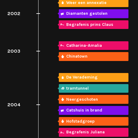
Weer een annexatie
2002
Diamanten gestolen
Begrafenis prins Claus
Catharina-Amalia
2003
Chinatown
De Verademing
tramtunnel
Neergeschoten
2004
Catshuis in brand
Hofstadgroep
Begrafenis Juliana