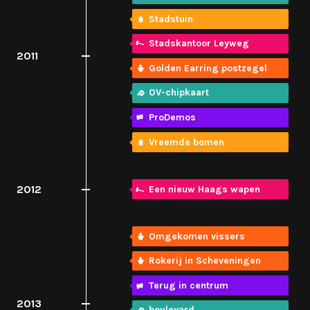
Stadstuin
Stadskantoor Leyweg
2011
Golden Earring postzegel
OV-chipkaart
ProDemos
Vreemde bomen
2012
Een nieuw Haags wapen
Omgekomen vissers
Rokerij in Scheveningen
Terug in centrum
2013
boulevard