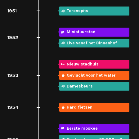
1951
Torenspits
Miniatuurstad
1952
Live vanaf het Binnenhof
Nieuw stadhuis
1953
Gevlucht voor het water
Damesbeurs
1954
Hard fietsen
Eerste moskee