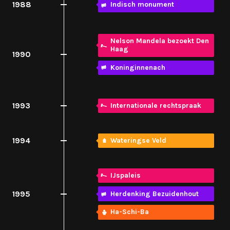
1988
Indisch monument
Nelson Mandela bezoekt Den
Haag
1990
Koninginnenach
1993
Internationale rechtspraak
1994
Wateringse Veld
IJspaleis
1995
Herdenking Bezuidenhout
Ha-Schi-Ba