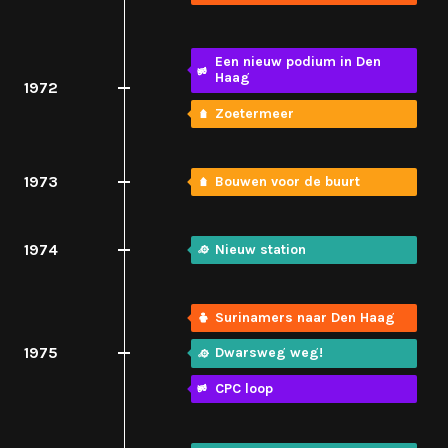
Een nieuw podium in Den
Haag
1972
Zoetermeer
1973
Bouwen voor de buurt
1974
Nieuw station
Surinamers naar Den Haag
1975
Dwarsweg weg!
CPC loop