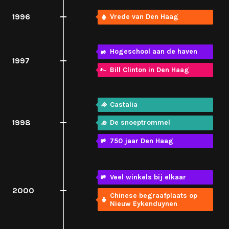
1996
Vrede van Den Haag
Hogeschool aan de haven
1997
Bill Clinton in Den Haag
Castalia
1998
De snoeptrommel
750 jaar Den Haag
Veel winkels bij elkaar
2000
Chinese begraafplaats op
Nieuw Eykenduynen