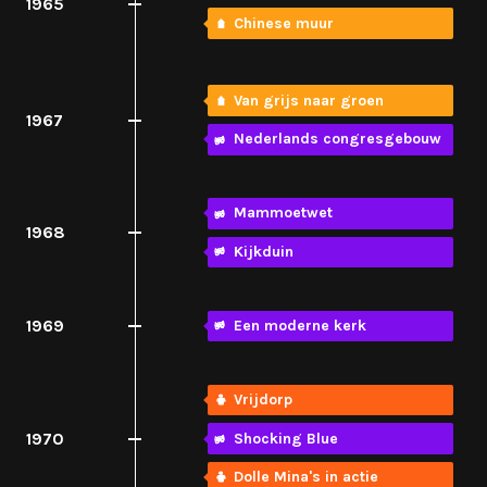
1965
Chinese muur
Van grijs naar groen
1967
Nederlands congresgebouw
Mammoetwet
1968
Kijkduin
1969
Een moderne kerk
Vrijdorp
1970
Shocking Blue
Dolle Mina's in actie