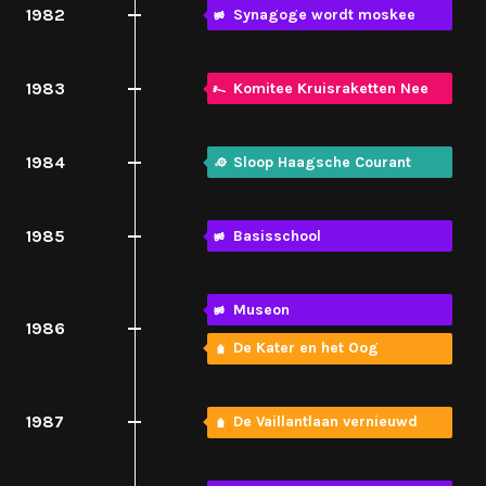
1982
Synagoge wordt moskee
1983
Komitee Kruisraketten Nee
1984
Sloop Haagsche Courant
1985
Basisschool
Museon
1986
De Kater en het Oog
1987
De Vaillantlaan vernieuwd