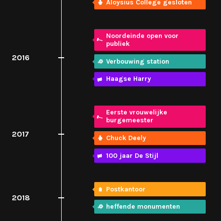
Aloysius College gesloten
Noordeinde open voor
publiek
2016
Verbouwing station
Haagse Harry
Eerste vrouwelijke
burgemeester
2017
Chuck Deely
100 jaar De Stijl
Postkantoor
2018
heffende monumenten