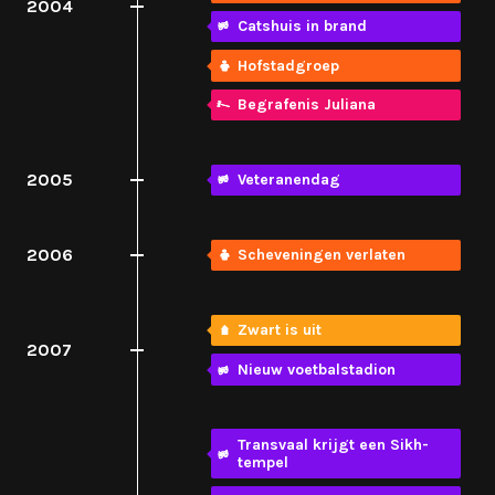
2004
Catshuis in brand
Hofstadgroep
Begrafenis Juliana
2005
Veteranendag
2006
Scheveningen verlaten
Zwart is uit
2007
Nieuw voetbalstadion
Transvaal krijgt een Sikh-
tempel