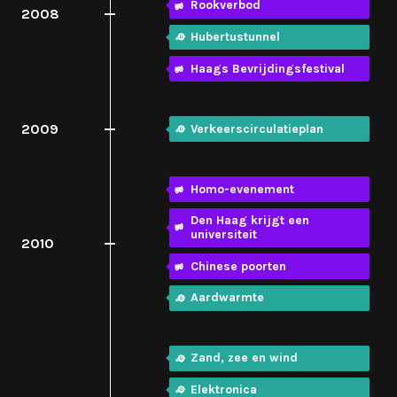
Rookverbod
2008
Hubertustunnel
Haags Bevrijdingsfestival
2009
Verkeerscirculatieplan
Homo-evenement
Den Haag krijgt een
universiteit
2010
Chinese poorten
Aardwarmte
Zand, zee en wind
Elektronica