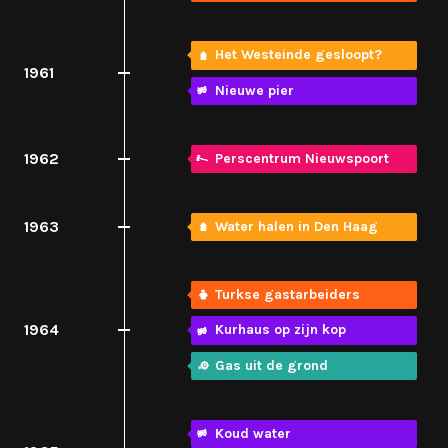
Het Westeinde gesloopt?
1961
Nieuwe pier
1962
Perscentrum Nieuwspoort
1963
Water halen in Den Haag
Turkse gastarbeiders
1964
Kurhaus op zijn kop
Gas uit de grond
Koud water