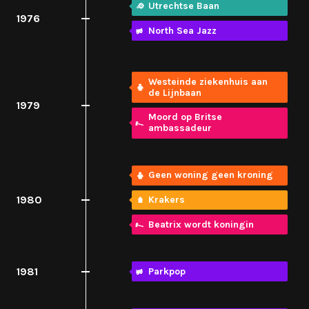
Utrechtse Baan
1976
North Sea Jazz
Westeinde ziekenhuis aan
de Lijnbaan
1979
Moord op Britse
ambassadeur
Geen woning geen kroning
1980
Krakers
Beatrix wordt koningin
1981
Parkpop