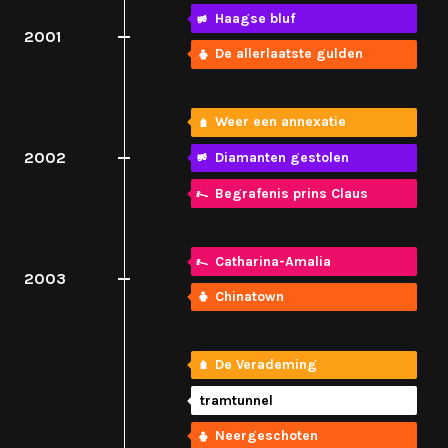
Haagse bluf
2001
De allerlaatste gulden
Weer een annexatie
2002
Diamanten gestolen
Begrafenis prins Claus
Catharina-Amalia
2003
Chinatown
De Verademing
tramtunnel
Neergeschoten