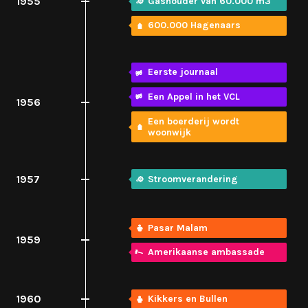
1955
Gashouder van 60.000 m3
600.000 Hagenaars
Eerste journaal
Een Appel in het VCL
1956
Een boerderij wordt
woonwijk
1957
Stroomverandering
Pasar Malam
1959
Amerikaanse ambassade
1960
Kikkers en Bullen