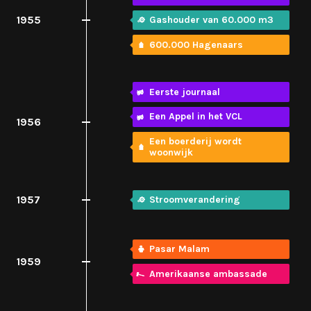
1955
Gashouder van 60.000 m3
600.000 Hagenaars
Eerste journaal
Een Appel in het VCL
1956
Een boerderij wordt
woonwijk
1957
Stroomverandering
Pasar Malam
1959
Amerikaanse ambassade