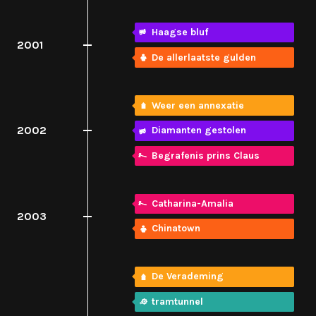
Haagse bluf
2001
De allerlaatste gulden
Weer een annexatie
2002
Diamanten gestolen
Begrafenis prins Claus
Catharina-Amalia
2003
Chinatown
De Verademing
tramtunnel