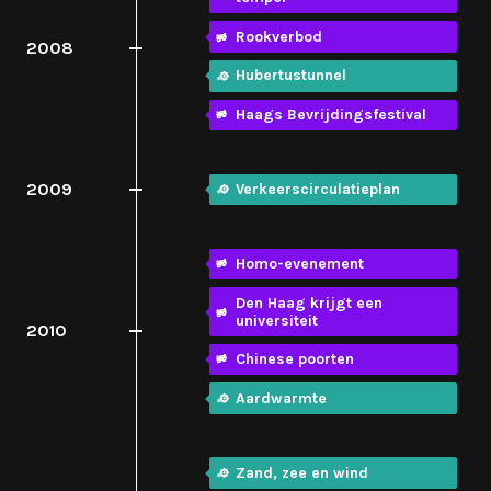
Rookverbod
2008
Hubertustunnel
Haags Bevrijdingsfestival
2009
Verkeerscirculatieplan
Homo-evenement
Den Haag krijgt een
universiteit
2010
Chinese poorten
Aardwarmte
Zand, zee en wind