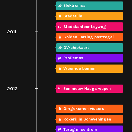
Elektronica
Stadstuin
Stadskantoor Leyweg
2011
Golden Earring postzegel
OV-chipkaart
ProDemos
Vreemde bomen
2012
Een nieuw Haags wapen
Omgekomen vissers
Rokerij in Scheveningen
Terug in centrum