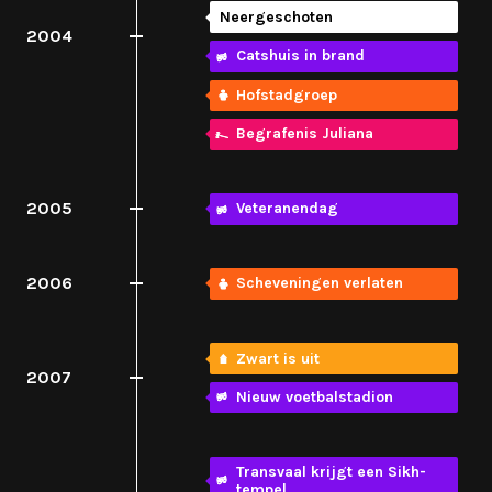
Neergeschoten
2004
Catshuis in brand
Hofstadgroep
Begrafenis Juliana
2005
Veteranendag
2006
Scheveningen verlaten
Zwart is uit
2007
Nieuw voetbalstadion
Transvaal krijgt een Sikh-
tempel