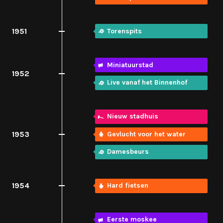
1951
Torenspits
Miniatuurstad
1952
Live vanaf het Binnenhof
Nieuw stadhuis
1953
Gevlucht voor het water
Damesbeurs
1954
Hard fietsen
Eerste moskee