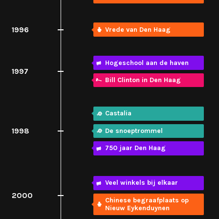
1996
Vrede van Den Haag
Hogeschool aan de haven
1997
Bill Clinton in Den Haag
Castalia
1998
De snoeptrommel
750 jaar Den Haag
Veel winkels bij elkaar
2000
Chinese begraafplaats op
Nieuw Eykenduynen