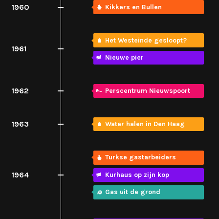
1960
Kikkers en Bullen
Het Westeinde gesloopt?
1961
Nieuwe pier
1962
Perscentrum Nieuwspoort
1963
Water halen in Den Haag
Turkse gastarbeiders
1964
Kurhaus op zijn kop
Gas uit de grond