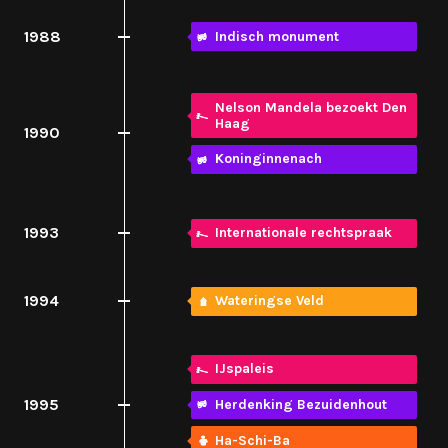
1988
Indisch monument
Nelson Mandela bezoekt Den
Haag
1990
Koninginnenach
1993
Internationale rechtspraak
1994
Wateringse Veld
IJspaleis
1995
Herdenking Bezuidenhout
Ha-Schi-Ba