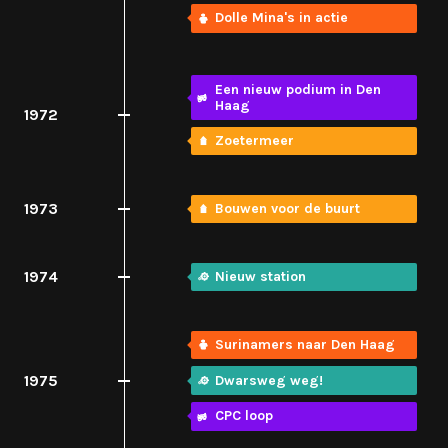
Dolle Mina's in actie
Een nieuw podium in Den
Haag
1972
Zoetermeer
1973
Bouwen voor de buurt
1974
Nieuw station
Surinamers naar Den Haag
1975
Dwarsweg weg!
CPC loop