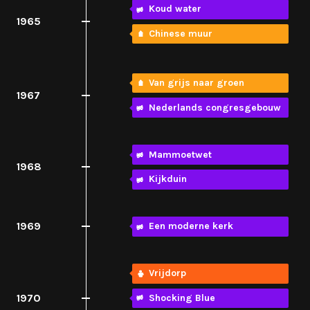
Koud water
1965
Chinese muur
Van grijs naar groen
1967
Nederlands congresgebouw
Mammoetwet
1968
Kijkduin
1969
Een moderne kerk
Vrijdorp
1970
Shocking Blue