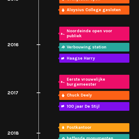
Aloysius College gesloten
Noordeinde open voor
publiek
2016
Verbouwing station
Haagse Harry
Eerste vrouwelijke
burgemeester
2017
Chuck Deely
100 jaar De Stijl
Postkantoor
2018
heffende monumenten