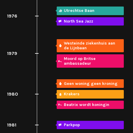
Utrechtse Baan
1976
North Sea Jazz
Westeinde ziekenhuis aan
de Lijnbaan
1979
Moord op Britse
ambassadeur
Geen woning geen kroning
1980
Krakers
Beatrix wordt koningin
1981
Parkpop