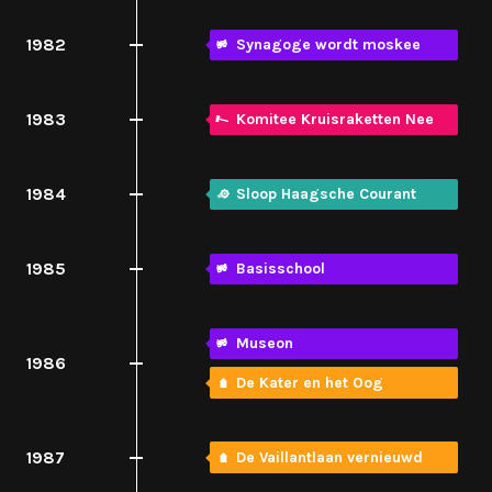
1982
Synagoge wordt moskee
1983
Komitee Kruisraketten Nee
1984
Sloop Haagsche Courant
1985
Basisschool
Museon
1986
De Kater en het Oog
1987
De Vaillantlaan vernieuwd