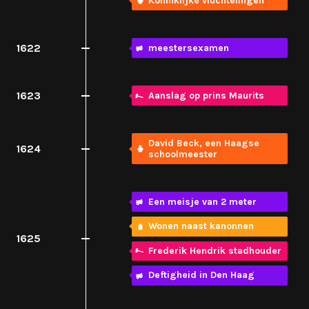
Koninklijke vluchtelingen
1622
meestersexamen
1623
Aanslag op prins Maurits
David Beck, een Haagse
1624
schoolmeester
Een meisje van 2 meter
Wonen naast kanonnen
1625
Frederik Hendrik stadhouder
Deftigheid in Den Haag