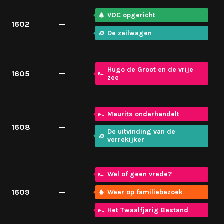
VOC opgericht
1602
De zeilwagen
Hugo de Groot en de vrije
1605
zee
Maurits onderhandelt
1608
De uitvinding van de
verrekijker
Wel of geen vrede?
1609
Weer op familiebezoek
Het Twaalfjarig Bestand