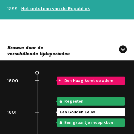
1588
Het ontstaan van de Republiek
Browse door de
verschillende tijdsperiodes
1600
Den Haag komt op adem
Regenten
1601
Een Gouden Eeuw
Een graantje meepikken