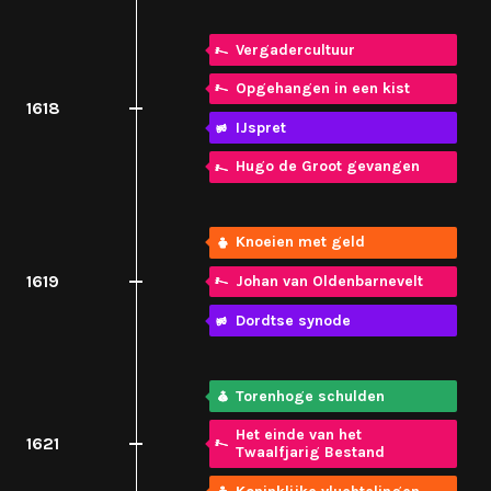
Vergadercultuur
Opgehangen in een kist
1618
IJspret
Hugo de Groot gevangen
Knoeien met geld
1619
Johan van Oldenbarnevelt
Dordtse synode
Torenhoge schulden
Het einde van het
1621
Twaalfjarig Bestand