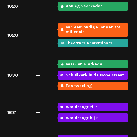
1626
Aanleg veerkades
Van eenvoudige jongen tot
miljonair
1628
Theatrum Anatomicum
Veer- en Bierkade
1630
Schuilkerk in de Nobelstraat
Een tweeling
Wat draagt zij?
1631
Wat draagt hij?