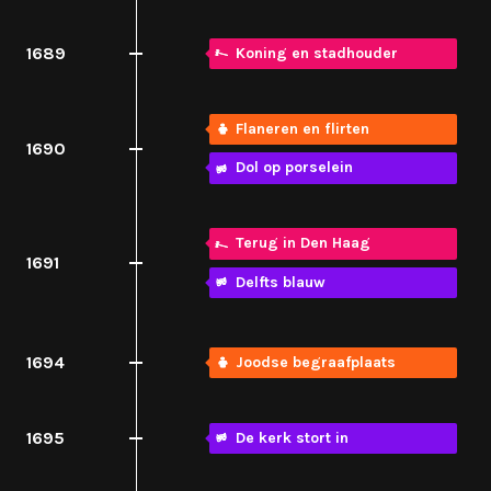
1689
Koning en stadhouder
Flaneren en flirten
1690
Dol op porselein
Terug in Den Haag
1691
Delfts blauw
1694
Joodse begraafplaats
1695
De kerk stort in