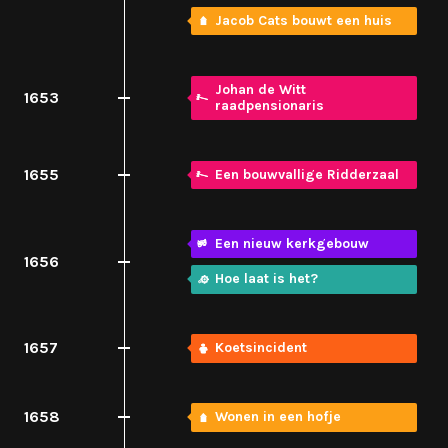
Jacob Cats bouwt een huis
Johan de Witt
1653
raadpensionaris
1655
Een bouwvallige Ridderzaal
Een nieuw kerkgebouw
1656
Hoe laat is het?
1657
Koetsincident
1658
Wonen in een hofje