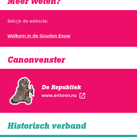
Meer weten?
Bekijk de website:
Welkom in de Gouden Eeuw
Canonvenster
De Republiek
www.entoen.nu
Historisch verband