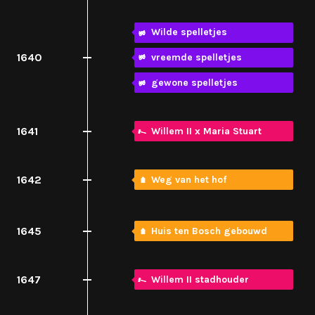
Wilde spelletjes
1640
vreemde spelletjes
gewone spelletjes
1641
Willem II x Maria Stuart
1642
Weg van het hof
1645
Huis ten Bosch gebouwd
1647
Willem II stadhouder