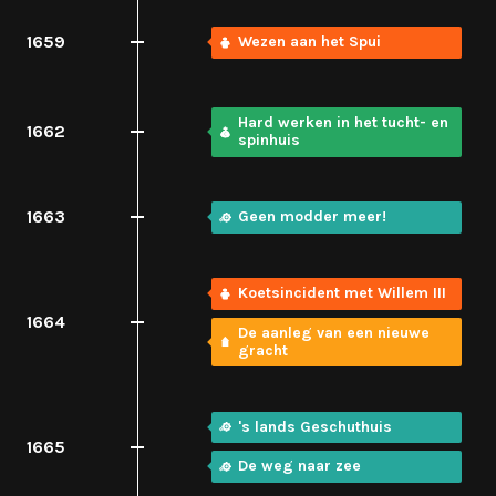
1659
Wezen aan het Spui
Hard werken in het tucht- en
1662
spinhuis
1663
Geen modder meer!
Koetsincident met Willem III
1664
De aanleg van een nieuwe
gracht
's lands Geschuthuis
1665
De weg naar zee