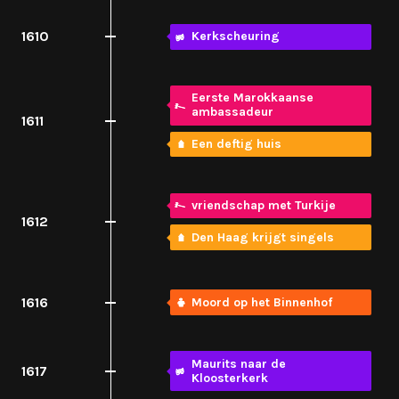
1610
Kerkscheuring
Eerste Marokkaanse
ambassadeur
1611
Een deftig huis
vriendschap met Turkije
1612
Den Haag krijgt singels
1616
Moord op het Binnenhof
Maurits naar de
1617
Kloosterkerk