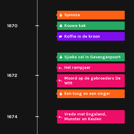
Spinoza
1670
Kouwe kak
Koffie in de kroon
Sjieke cel in Gevangenpoort
Het rampjaar
1672
Moord op de gebroeders De
Witt
Een tong en een vinger
Vrede met Engeland,
1674
Munster en Keulen