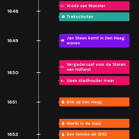
Vrede van Munster
1648
Trekschuiten
Jan Steen komt in Den Haag
1649
wonen
Vergaderzaal voor de Staten
van Holland
1650
Geen stadhouder meer
1651
Blik op Den Haag
Markt in de stad
1652
Een familie uit 1652