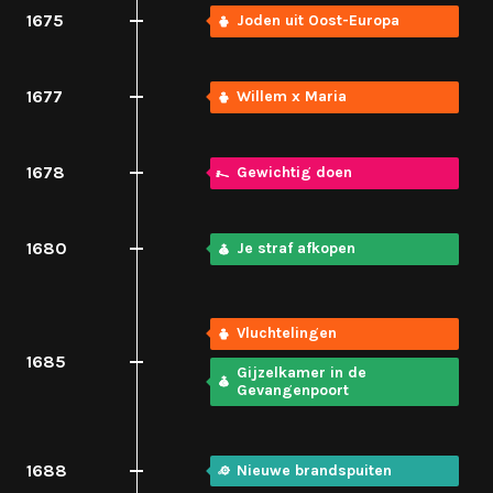
1675
Joden uit Oost-Europa
1677
Willem x Maria
1678
Gewichtig doen
1680
Je straf afkopen
Vluchtelingen
1685
Gijzelkamer in de
Gevangenpoort
1688
Nieuwe brandspuiten