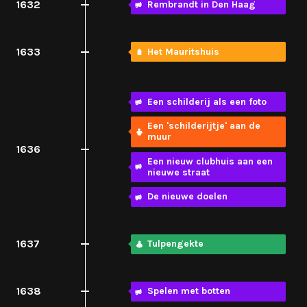
1632
Rembrandt in Den Haag
1633
Het Mauritshuis
Een schilderij als een foto
Een 'schilderijtje' aan de
muur
1636
Een nieuw clubhuis aan een
nieuwe straat
De nieuwe doelen
1637
Tulpengekte
1638
Spelen met botten