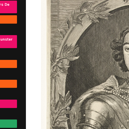
rs De
unster