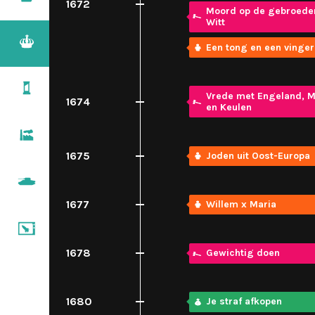
1672
1500 – 1600
Moord op de gebroede
Witt
Regenten & vorsten
Een tong en een vinger
1600 – 1700
Pruiken & revoluties
Vrede met Engeland, M
1700 – 1800
1674
en Keulen
Burgers & stoommachines
1800 – 1900
1675
Joden uit Oost-Europa
De wereldoorlogen
1900 – 1950
1677
Willem x Maria
Televisie & computers
1950 – nu
1678
Gewichtig doen
1680
Je straf afkopen