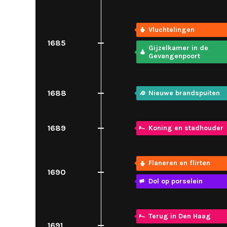
Vluchtelingen
1685
Gijzelkamer in de
Gevangenpoort
1688
Nieuwe brandspuiten
1689
Koning en stadhouder
Flaneren en flirten
1690
Dol op porselein
Terug in Den Haag
1691