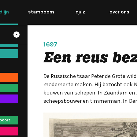
m III
jdlijn
stamboom
quiz
over ons
uwe
1697
Een reus be
De Russische tsaar Peter de Grote wi
moderner te maken. Hij bezocht ook Ne
bouwen van schepen. In Zaandam en A
scheepsbouwer en timmerman. In Den
poort