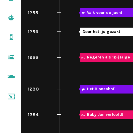
1500 – 1600
1255
Valk voor de jacht
Regenten & vorsten
1600 – 1700
1256
Door het ijs gezakt
Pruiken & revoluties
1700 – 1800
Burgers & stoommachines
1266
Regeren als 12-jarige
1800 – 1900
De wereldoorlogen
1900 – 1950
1280
Het Binnenhof
Televisie & computers
1950 – nu
1284
Baby Jan verloofd!