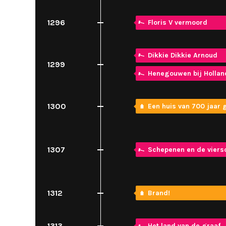
1296
Floris V vermoord
Dikkie Dikkie Arnoud
1299
Henegouwen bij Hollan
1300
Een huis van 700 jaar 
1307
Schepenen en de viers
1312
Brand!
1313
Het land van de graaf