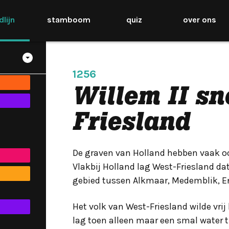
jdlijn
stamboom
quiz
over ons
spel
inen
1256
Willem II sn
Friesland
De graven van Holland hebben vaak oo
Vlakbij Holland lag West-Friesland da
gebied tussen Alkmaar, Medemblik, E
Het volk van West-Friesland wilde vrij 
lag toen alleen maar een smal water t