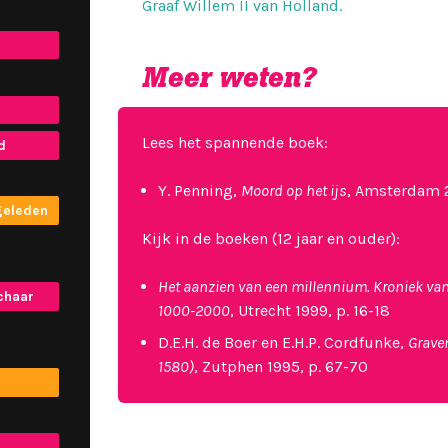
Graaf Willem II van Holland.
Meer weten?
Lees het spannende boek:
d
Y. Penning,
Moord op het ijs
, Amsterdam
geleden
Kijk in de boeken (12 jaar en ouder):
Het aanzien van een millennium. Kroniek va
chaar
1000-2000
, Utrecht 1999, p. 16-18
D.E.H. de Boer en E.H.P. Cordfunke,
Graven
1580)
, Zutphen 1995, p. 67-70