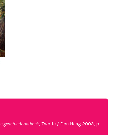
l
se geschiedenisboek
, Zwolle / Den Haag 2003, p.