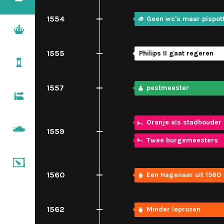
1500 – 1600
1554
Geen wc's maar pispot
Regenten & vorsten
1600 – 1700
1555
Philips II gaat regeren
Pruiken & revoluties
1700 – 1800
1557
pestmeester
Burgers & stoommachines
1800 – 1900
Oranje als stadhouder
De wereldoorlogen
1559
1900 – 1950
Twee burgemeesters
Televisie & computers
1950 – nu
1560
Een Hagenaar uit 1560
1562
Minder leprozen