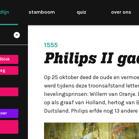
jdlijn
stamboom
quiz
over ons
0
1555
Philips II g
dblok
aag
Op 25 oktober deed de oude en vermoe
werd tijdens deze troonsafstand lette
lievelingsprinsen: Willem van Oranje. D
op als graaf van Holland, hertog van 
Duitsland. Philips erfde nog 13 ander
jver