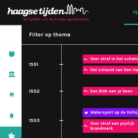
Bestuur
Cultuur
ti
Techniek
Arm/Rijk
Floris van Dam
1548
Wonen
Hagenaars
Filter
op thema
Stadsgezicht rond 155
1550
Jagers & boeren
3500 v.Chr – 50 v.Chr
Voor straf in het schan
1551
Het schavot van Den H
Romeinen
50 v.Chr – 500
1552
Een blok aan je been
Monniken & ridders
500 – 1000
Watersport op de Hofvi
Steden & staten
1000 – 1500
1553
Voor straf een pijnlijk
brandmerk
Ontdekkers & hervormers