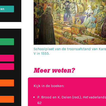
ten
Schoolplaat van de troonsafstand van Kare
V in 1555.
Meer weten?
Kijk in de boeken:
P. Brood en K. Delen (red.),
Het vaderland
62