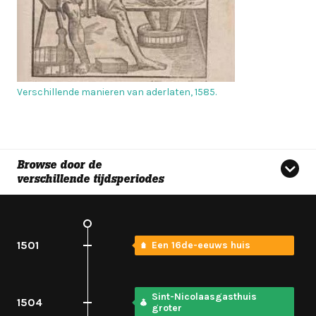
Verschillende manieren van aderlaten, 1585.
Browse door de
verschillende tijdsperiodes
1501
Een 16de-eeuws huis
Sint-Nicolaasgasthuis
1504
groter