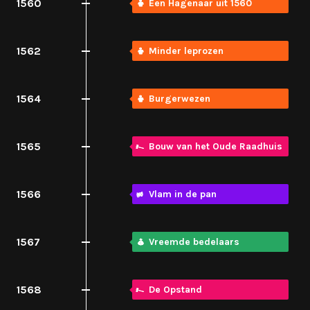
1560
Een Hagenaar uit 1560
1562
Minder leprozen
1564
Burgerwezen
1565
Bouw van het Oude Raadhuis
1566
Vlam in de pan
1567
Vreemde bedelaars
1568
De Opstand