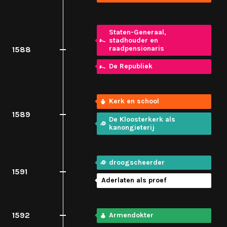
Staten-Generaal,
stadhouder en
raadpensionaris
1588
De Republiek
Kerk en school
1589
De Kloosterkerk als
kanongieterij
droogscheerder
1591
Aderlaten als proef
1592
Armendokter