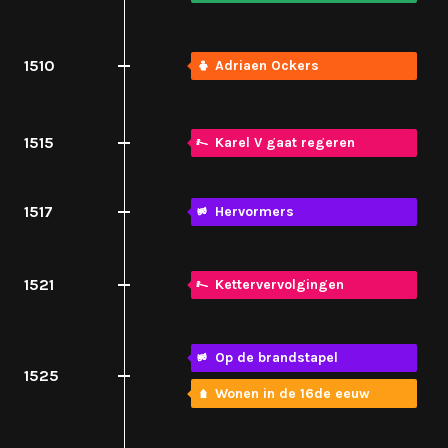
1510
Adriaen Ockers
1515
Karel V gaat regeren
1517
Hervormers
1521
Kettervervolgingen
Op de brandstapel
1525
Wonen in de 16de eeuw