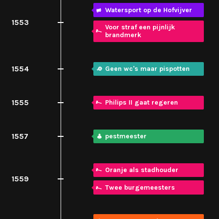
Watersport op de Hofvijver
1553
Voor straf een pijnlijk
brandmerk
1554
Geen wc's maar pispotten
1555
Philips II gaat regeren
1557
pestmeester
Oranje als stadhouder
1559
Twee burgemeesters