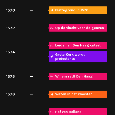
1570
Plattegrond in 1570
1572
Op de vlucht voor de geuzen
Leiden en Den Haag ontzet
1574
Grote Kerk wordt
protestants
1575
Willem redt Den Haag
1576
Wezen in het klooster
Hof van Holland