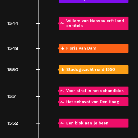
Willem van Nassau erft land
1544
en titels
1548
Floris van Dam
1550
Stadsgezicht rond 1550
Voor straf in het schandblok
1551
Het schavot van Den Haag
1552
Een blok aan je been