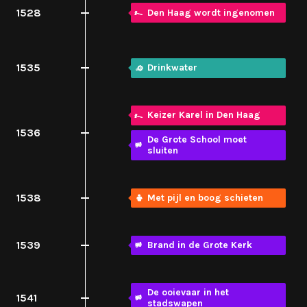
1528
Den Haag wordt ingenomen
1535
Drinkwater
Keizer Karel in Den Haag
1536
De Grote School moet
sluiten
1538
Met pijl en boog schieten
1539
Brand in de Grote Kerk
De ooievaar in het
1541
stadswapen