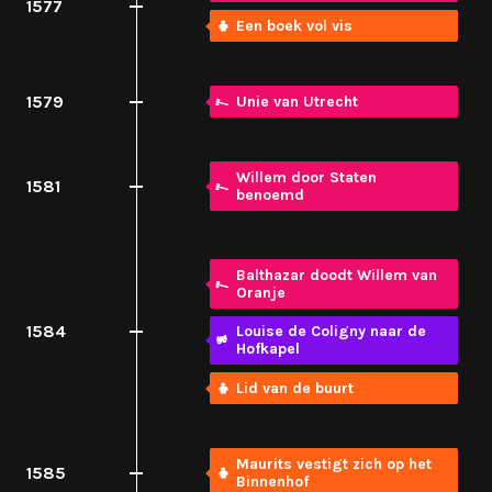
1577
Een boek vol vis
1579
Unie van Utrecht
Willem door Staten
1581
benoemd
Balthazar doodt Willem van
Oranje
1584
Louise de Coligny naar de
Hofkapel
Lid van de buurt
Maurits vestigt zich op het
1585
Binnenhof